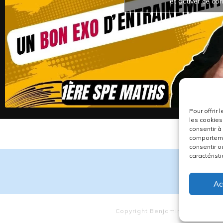
et activer ce co
Pour offrir
les cookies
consentir à
comportemen
consentir o
caractéristi
Ac
Copyright
Benjamin CS
-
Politiq