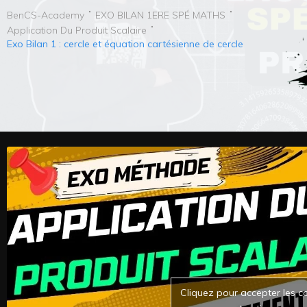
BenCS-Academy
EXO BILAN 1ERE SPÉ MATHS
Application Du Produit Scalaire
Exo Bilan 1 : cercle et équation cartésienne de cercle
Cliquez pour accepter les c