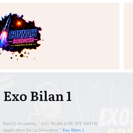
Exo Bilan 1
BenCS-Academy
EXO BILAN 1ERE SPÉ MATHS
Application De La Dérivation
Exo Bilan 1