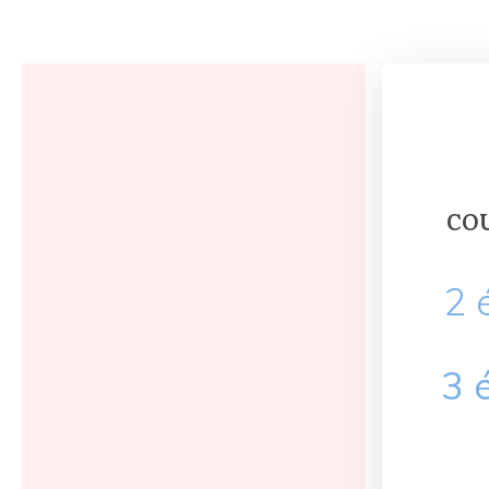
CO
2 
3 