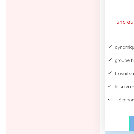
une au
dynamiqu
groupe h
travail s
le suivi 
+ écono