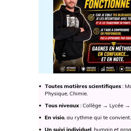
Toutes matières scientifiques
:
Ma
Physique, Chimie.
Tous niveaux
:
Collège → Lycée → 
En visio
,
au rythme qui te convient.
Un suivi individuel
,
humain et progr