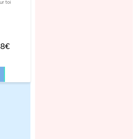
r toi
58€