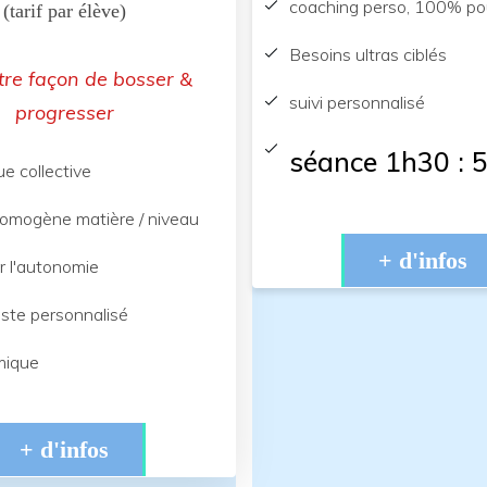
coaching perso, 100% pou
(tarif par élève)
Besoins ultras ciblés
tre façon de bosser &
suivi personnalisé
progresser
séance 1h30 : 
e collective
omogène matière / niveau
+ d'infos
ur l'autonomie
reste personnalisé
mique
+ d'infos