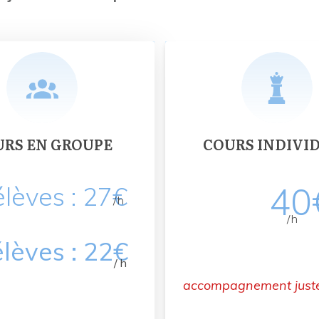
URS EN GROUPE
COURS INDIVI
40
élèves : 27€
/h
/h
élèves : 22€
/ h
accompagnement juste