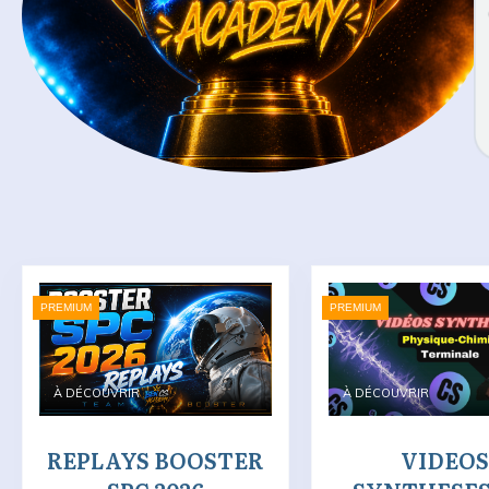
PREMIUM
PREMIUM
À DÉCOUVRIR
À DÉCOUVRIR
REPLAYS BOOSTER
VIDEOS