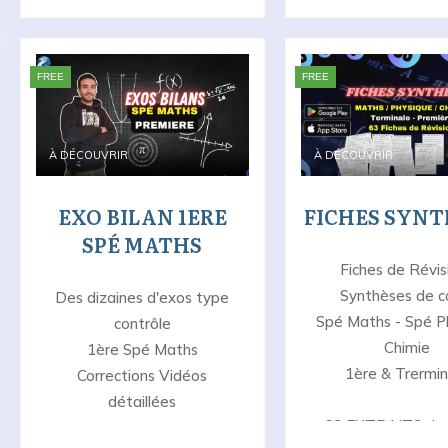
FREE
FREE
À DÉCOUVRIR
À DÉCOUVRIR
EXO BILAN 1ERE
FICHES SYNT
SPÉ MATHS
Fiches de Révis
Synthèses de c
Des dizaines d'exos type
Spé Maths - Spé P
contrôle
Chimie
1ère Spé Maths
1ère & Trermin
Corrections Vidéos
détaillées
63 EXTRAITS de 