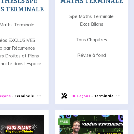
THESES SPÉ
MATHS TERMINALE
S TERMINALE
Spé Maths Terminale
Exos Bilans
Maths Terminale
Tous Chapitres
déos EXCLUSIVES
 par Récurrence
Révise à fond
rs Droites et Plans
nalité dans l'Espace
rement (3 vidéos)
Leçons
-
Terminale
86 Leçons
-
Terminale
FREE