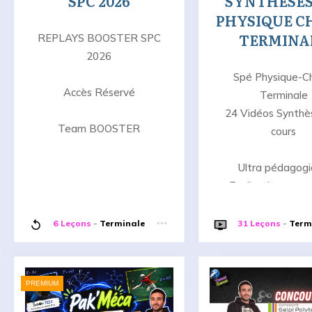
SPC 2026
SYNTHESES
PHYSIQUE C
TERMINA
REPLAYS BOOSTER SPC
2026
Spé Physique-C
Accès Réservé
Terminale
24 Vidéos Synthè
Team BOOSTER
cours
Ultra pédagog
Explications pas
COURS COMPL
6 Leçons
-
Terminale
31 Leçons
-
Term
Tout pour bien co
ton cours !
PREMIUM