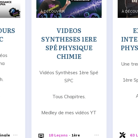
À DÉCOUVRIR
À DÉCOU
OURS
VIDEOS
E
C
SYNTHESES 1ERE
INTE
SPÉ PHYSIQUE
PHYS
CHIMIE
déos
pha
Une tre
Vidéos Synthèses 1ère Spé
h.
1ère S
SPC
s
Tous Chapitres.
Medley de mes vidéos YT
inale
18 Leçons
-
1ère
63 