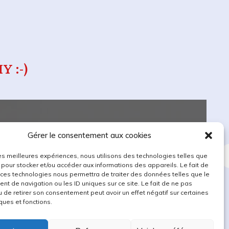
Y :-)
Gérer le consentement aux cookies
10.5 physique chimie en 1ère, à 16
 les meilleures expériences, nous utilisons des technologies telles que
 est à proximité de chez moi.
 pour stocker et/ou accéder aux informations des appareils. Le fait de
 ces technologies nous permettra de traiter des données telles que le
t de navigation ou les ID uniques sur ce site. Le fait de ne pas
u de retirer son consentement peut avoir un effet négatif sur certaines
ques et fonctions.