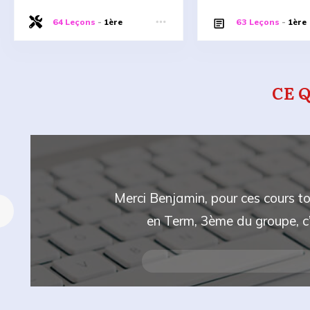
Synthèses
64 Leçons
-
1ère
63 Leçons
-
1ère
CE Q
Merci Benjamin, pour ces cours to
en Term, 3ème du groupe, c’e