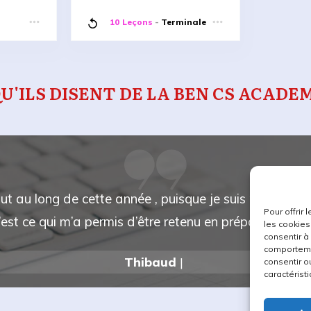
10 Leçons
-
Terminale
U'ILS DISENT DE LA BEN CS ACADEM
ut au long de cette année , puisque je suis passé de 
Pour offrir
st ce qui m’a permis d’être retenu en prépa, qui plus
les cookies
consentir à
comportemen
Thibaud
|
consentir o
caractéristi