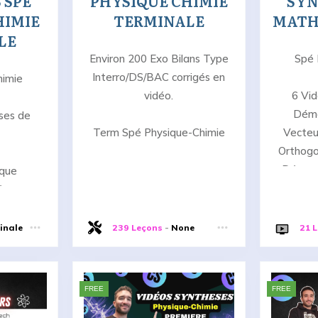
 SPÉ
PHYSIQUE CHIMIE
SYN
HIMIE
TERMINALE
MATH
LE
Environ 200 Exo Bilans Type
Spé 
Interro/DS/BAC corrigés en
himie
vidéo.
6 Vi
Démo
ses de
Term Spé Physique-Chimie
Vecteu
Orthogo
Dénomb
ique
-à-pas
ETS
inale
239 Leçons
-
None
21 
mprendre
FREE
FREE