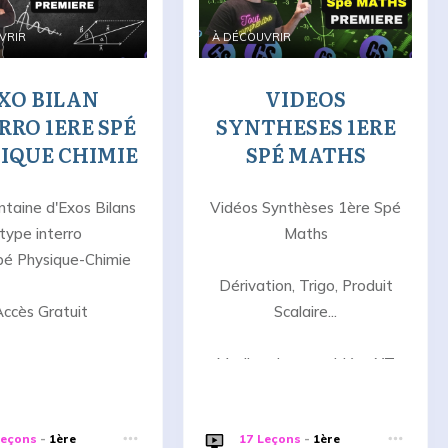
VRIR
À DÉCOUVRIR
XO BILAN
VIDEOS
RRO 1ERE SPÉ
SYNTHESES 1ERE
IQUE CHIMIE
SPÉ MATHS
ntaine d'Exos Bilans
Vidéos Synthèses 1ère Spé
type interro
Maths
pé Physique-Chimie
Dérivation, Trigo, Produit
Accès Gratuit
Scalaire...
Medley de mes vidéos YT
Leçons
-
1ère
17 Leçons
-
1ère