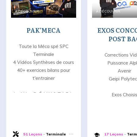
À DÉCOUVRIR
À DÉCOUVRIR
PAK'MECA
EXOS CONC
POST BA
Toute la Méca spé SPC
Terminale
Corrections Vi
4 Vidéos Synthèses de cours
Puissance Al
40+ exercices bilans pour
Avenir
t'entrainer
Geipi Polytec
La Méca D-É-M-Y-S-T-I-F-I-
Exos Choisi
É-E
51 Leçons
-
Terminale
17 Leçons
-
Term