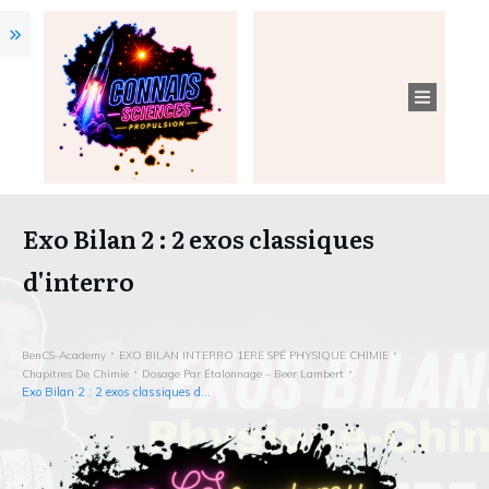
Exo Bilan 2 : 2 exos classiques
d'interro
BenCS-Academy
EXO BILAN INTERRO 1ERE SPÉ PHYSIQUE CHIMIE
Chapitres De Chimie
Dosage Par Étalonnage – Beer Lambert
Exo Bilan 2 : 2 exos classiques d’interro