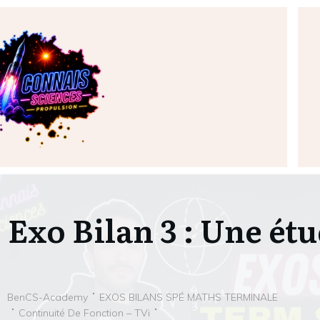
Exo Bilan 3 : Une ét
BenCS-Academy
EXOS BILANS SPÉ MATHS TERMINALE
Continuité De Fonction – TVi