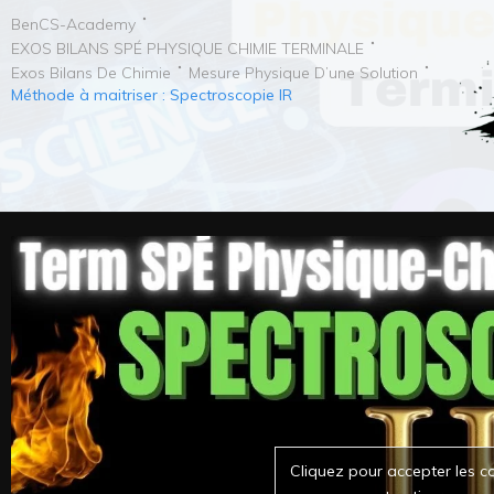
BenCS-Academy
EXOS BILANS SPÉ PHYSIQUE CHIMIE TERMINALE
Exos Bilans De Chimie
Mesure Physique D’une Solution
Méthode à maitriser : Spectroscopie IR
Cliquez pour accepter les c