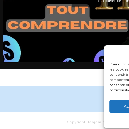
et activer ce co
Pour offrir
les cookies
consentir à
comportemen
consentir o
caractéristi
Ac
Copyright
Benjamin CS
-
Politiq