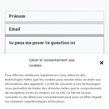
Gérer le consentement aux
En soumettant ce formulaire, j'accepte de
cookies
recevoir des infos sur les offres de
Connais-Sciences. A tout moment, je peux
me désinscrire
Pour offrir les meilleures expériences, nous utilisons des
technologies telles que les cookies pour stocker et/ou accéder aux
informations des appareils. Le fait de consentir à ces technologies
nous permettra de traiter des données telles que le comportement
Envoyer
de navigation ou les ID uniques sur ce site. Le fait de ne pas
consentir ou de retirer son consentement peut avoir un effet négatif
sur certaines caractéristiques et fonctions.