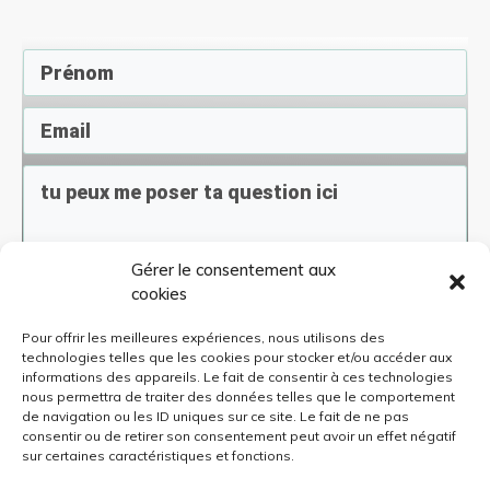
Gérer le consentement aux
En soumettant ce formulaire, j'accepte de
cookies
recevoir des infos sur les offres de
Connais-Sciences. A tout moment, je peux
me désinscrire
Pour offrir les meilleures expériences, nous utilisons des
technologies telles que les cookies pour stocker et/ou accéder aux
informations des appareils. Le fait de consentir à ces technologies
nous permettra de traiter des données telles que le comportement
Envoyer
de navigation ou les ID uniques sur ce site. Le fait de ne pas
consentir ou de retirer son consentement peut avoir un effet négatif
sur certaines caractéristiques et fonctions.