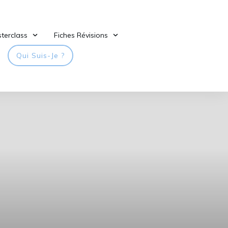
terclass
Fiches Révisions
Qui Suis-Je ?