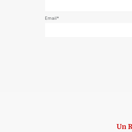
Email*
Un R