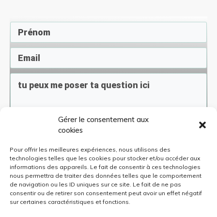
Gérer le consentement aux
En soumettant ce formulaire, j'accepte de
cookies
recevoir des infos sur les offres de
Connais-Sciences. A tout moment, je peux
me désinscrire
Pour offrir les meilleures expériences, nous utilisons des
technologies telles que les cookies pour stocker et/ou accéder aux
informations des appareils. Le fait de consentir à ces technologies
nous permettra de traiter des données telles que le comportement
Envoyer
de navigation ou les ID uniques sur ce site. Le fait de ne pas
consentir ou de retirer son consentement peut avoir un effet négatif
sur certaines caractéristiques et fonctions.