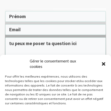
Gérer le consentement aux
En soumettant ce formulaire, j'accepte de
cookies
recevoir des infos sur les offres de
Connais-Sciences. A tout moment, je peux
me désinscrire
Pour offrir les meilleures expériences, nous utilisons des
technologies telles que les cookies pour stocker et/ou accéder aux
informations des appareils. Le fait de consentir à ces technologies
nous permettra de traiter des données telles que le comportement
Envoyer
de navigation ou les ID uniques sur ce site. Le fait de ne pas
consentir ou de retirer son consentement peut avoir un effet négatif
sur certaines caractéristiques et fonctions.