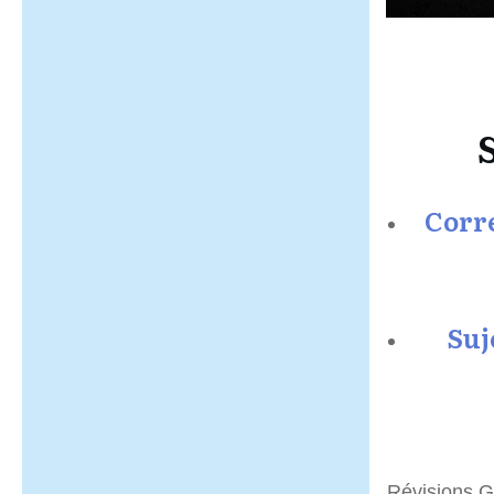
Corre
Suj
Révisions G