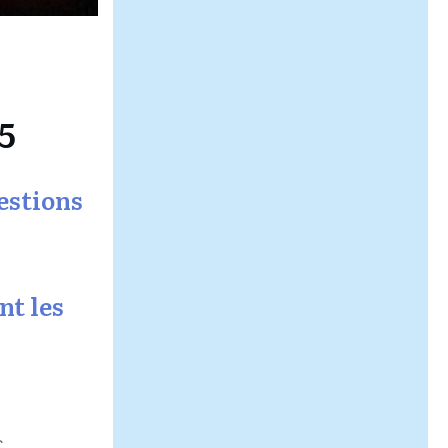
5
estions
nt les
€